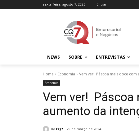
sexta-feira, agosto 7, 2026
Entrar
NEWS
SOBRE
ENTREVISTAS
Home
Economia
Vem ver! Páscoa mais doce com 
Economia
Vem ver! Páscoa
aumento da inten
By
CQ7
29 de março de 2024