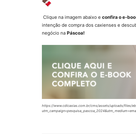
Clique na imagem abaixo e
confira o e-bo
intenção de compra dos caxienses e descu
negócio na
Páscoa!
https://www.cdlcaxias.com.br/cms/assets/uploads/files/
utm_campaign=pesquisa_pascoa_2024&utm_medium=emai