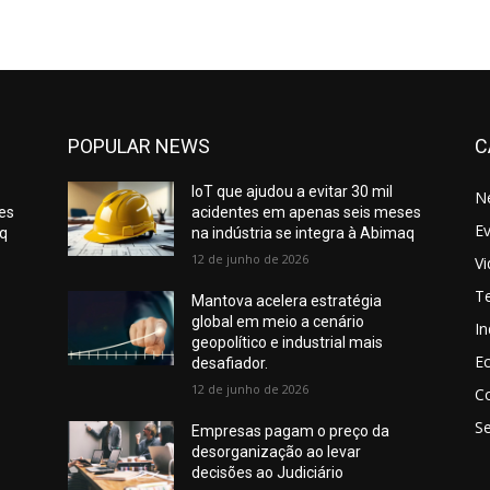
POPULAR NEWS
C
IoT que ajudou a evitar 30 mil
N
es
acidentes em apenas seis meses
E
aq
na indústria se integra à Abimaq
12 de junho de 2026
V
T
Mantova acelera estratégia
global em meio a cenário
In
geopolítico e industrial mais
E
desafiador.
12 de junho de 2026
C
S
Empresas pagam o preço da
desorganização ao levar
decisões ao Judiciário