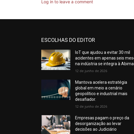
Log in to leave a comment
ESCOLHAS DO EDITOR
IoT que ajudou a evitar 30 mil
acidentes em apenas seis mes
na indústria se integra à Abim
12 de junho de 2026
Mantova acelera estratégia
global em meio a cenário
geopolítico e industrial mais
desafiador.
12 de junho de 2026
Empresas pagam o preço da
desorganização ao levar
decisões ao Judiciário