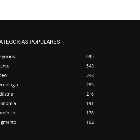
ATEGORIAS POPULARES
egócios
695
vento
543
ideo
342
ecnologia
285
dústria
216
conomia
191
omércio
178
egmento
162