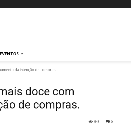
EVENTOS
aumento da intenção de compras.
 mais doce com
ção de compras.
548
0