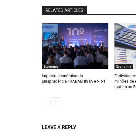
RELATED ARTICLES
Economia
Economia
Impacto econômico da
Endividamen
jurisprudência TRABALHISTA e NR-1
milhões de 
ruptura no B
LEAVE A REPLY