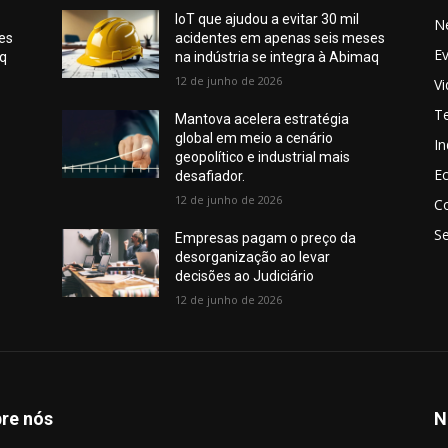
IoT que ajudou a evitar 30 mil
N
es
acidentes em apenas seis meses
E
aq
na indústria se integra à Abimaq
12 de junho de 2026
V
T
Mantova acelera estratégia
global em meio a cenário
In
geopolítico e industrial mais
E
desafiador.
12 de junho de 2026
C
S
Empresas pagam o preço da
desorganização ao levar
decisões ao Judiciário
12 de junho de 2026
re nós
N