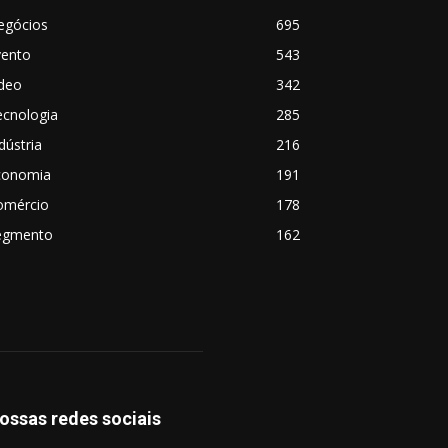
egócios
695
vento
543
ideo
342
ecnologia
285
dústria
216
conomia
191
omércio
178
egmento
162
ossas redes sociais