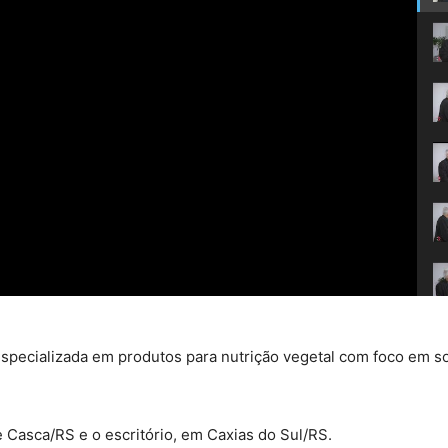
a especializada em produtos para nutrição vegetal com foco em
de Casca/RS e o escritório, em Caxias do Sul/RS.