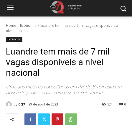
Home
Economia
Luandre tem mais de 7 mil vagas disponíveis a
nível nacional
Economia
Luandre tem mais de 7 mil
vagas disponíveis a nível
nacional
Uma das maiores consultorias em RH do Brasil está em
busca de profissionais com e sem experiência
By
CQ7
29 de abril de 2023
524
0