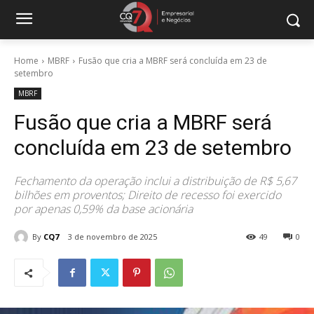
Home
MBRF
Fusão que cria a MBRF será concluída em 23 de
setembro
MBRF
Fusão que cria a MBRF será
concluída em 23 de setembro
Fechamento da operação inclui a distribuição de R$ 5,67
bilhões em proventos; Direito de recesso foi exercido
por apenas 0,59% da base acionária
By
CQ7
3 de novembro de 2025
49
0