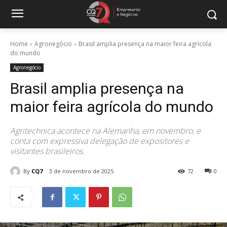
Home
Agronegócio
Brasil amplia presença na maior feira agrícola
do mundo
Agronegócio
Brasil amplia presença na
maior feira agrícola do mundo
Agritechnica acontece na Alemanha, em novembro, e
conta com expressiva delegação de expositores e
visitantes brasileiros.
By
CQ7
3 de novembro de 2025
72
0