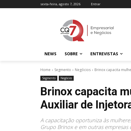
sexta-feira, agosto 7, 2026
Entrar
NEWS
SOBRE
ENTREVISTAS
Home
Segmento
Negócios
Brinox capacita mulhe
Segmento
Negócios
Brinox capacita m
Auxiliar de Injetor
A capacitação oportuniza às mulheres
Grupo Brinox e em outras empresas 