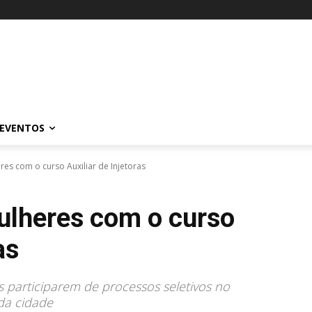
EVENTOS
res com o curso Auxiliar de Injetoras
ulheres com o curso
as
 participarem de processos seletivos no
da cidade