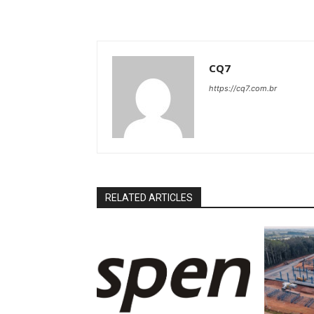
CQ7
https://cq7.com.br
RELATED ARTICLES