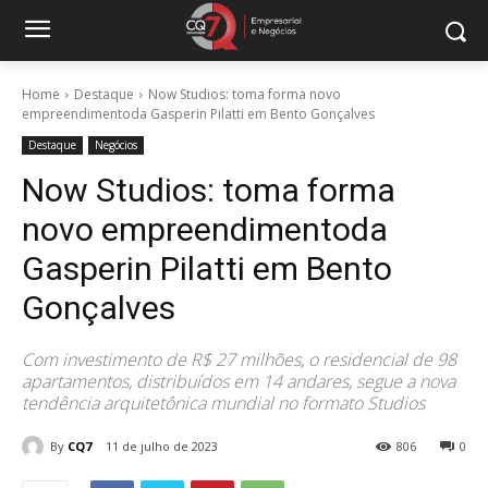
Home
Destaque
Now Studios: toma forma novo
empreendimentoda Gasperin Pilatti em Bento Gonçalves
Destaque
Negócios
Now Studios: toma forma
novo empreendimentoda
Gasperin Pilatti em Bento
Gonçalves
Com investimento de R$ 27 milhões, o residencial de 98
apartamentos, distribuídos em 14 andares, segue a nova
tendência arquitetônica mundial no formato Studios
By
CQ7
11 de julho de 2023
806
0