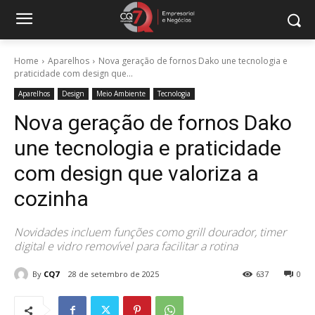
Home
Aparelhos
Nova geração de fornos Dako une tecnologia e
praticidade com design que...
Aparelhos
Design
Meio Ambiente
Tecnologia
Nova geração de fornos Dako
une tecnologia e praticidade
com design que valoriza a
cozinha
Novidades incluem funções como grill dourador, timer
digital e vidro removível para facilitar a rotina
By
CQ7
28 de setembro de 2025
637
0