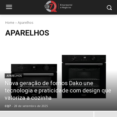
Home
Aparelhos
APARELHOS
APARELHOS
Nova geração de fornos Dako une
tecnologia e praticidade com design que
valoriza a cozinha
CQ7
-
28 de setembro de 2025