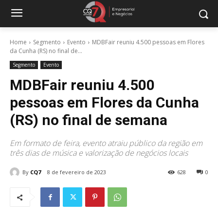
Home
Segmento
Evento
MDBFair reuniu 4.500 pessoas em Flores
da Cunha (RS) no final de...
Segmento
Evento
MDBFair reuniu 4.500
pessoas em Flores da Cunha
(RS) no final de semana
Em formato de feira, evento atraiu público da região em
três dias de música e valorização de negócios locais
By
CQ7
8 de fevereiro de 2023
628
0