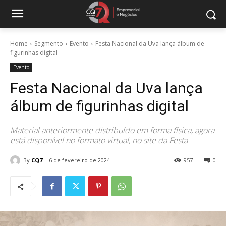
Home
Segmento
Evento
Festa Nacional da Uva lança álbum de
figurinhas digital
Evento
Festa Nacional da Uva lança
álbum de figurinhas digital
Material anteriormente distribuído em forma física, agora
está disponível no formato virtual, no site da Festa
By
CQ7
6 de fevereiro de 2024
957
0