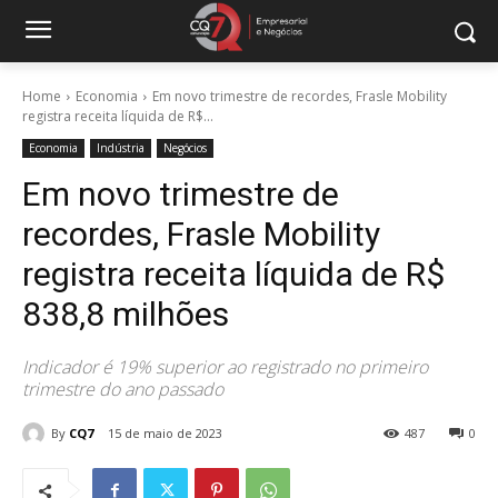
Home
Economia
Em novo trimestre de recordes, Frasle Mobility
registra receita líquida de R$...
Economia
Indústria
Negócios
Em novo trimestre de
recordes, Frasle Mobility
registra receita líquida de R$
838,8 milhões
Indicador é 19% superior ao registrado no primeiro
trimestre do ano passado
By
CQ7
15 de maio de 2023
487
0