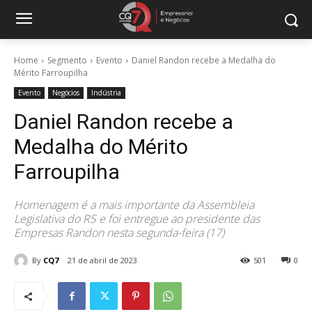
Home
Segmento
Evento
Daniel Randon recebe a Medalha do
Mérito Farroupilha
Evento
Negócios
Indústria
Daniel Randon recebe a
Medalha do Mérito
Farroupilha
Homenagem é a mais importante da Assembleia
Legislativa do RS e foi entregue ao presidente das
Empresas Randon nesta segunda-feira (17)
By
CQ7
21 de abril de 2023
501
0