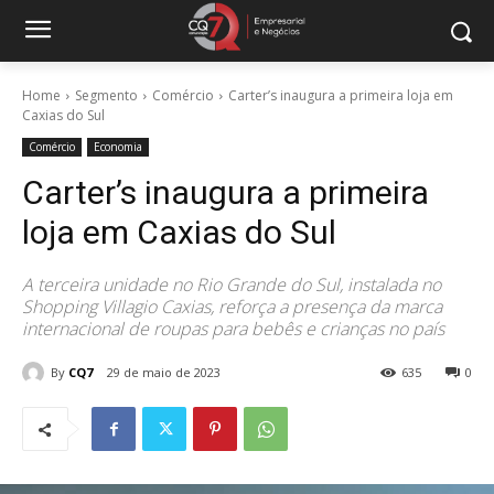
Home
Segmento
Comércio
Carter’s inaugura a primeira loja em
Caxias do Sul
Comércio
Economia
Carter’s inaugura a primeira
loja em Caxias do Sul
A terceira unidade no Rio Grande do Sul, instalada no
Shopping Villagio Caxias, reforça a presença da marca
internacional de roupas para bebês e crianças no país
By
CQ7
29 de maio de 2023
635
0