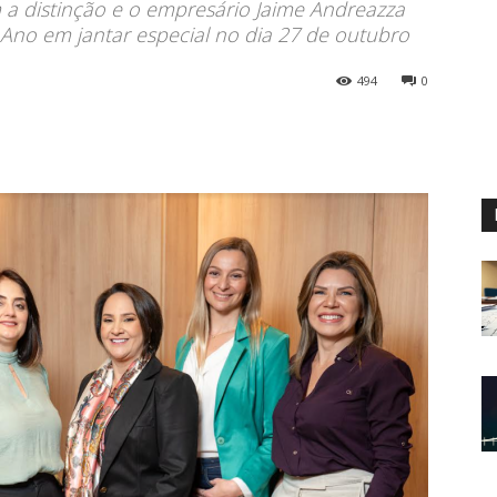
 a distinção e o empresário Jaime Andreazza
Ano em jantar especial no dia 27 de outubro
494
0