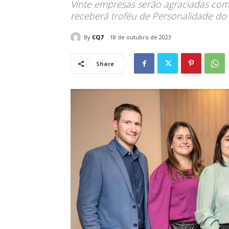
Vinte empresas serão agraciadas com
receberá troféu de Personalidade do 
By
CQ7
18 de outubro de 2023
Share