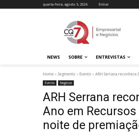
quarta-feira, agosto 5, 2026
Entrar
NEWS
SOBRE
ENTREVISTAS
Home
Segmento
Evento
ARH Serrana reconhece 
Evento
Negócios
ARH Serrana reco
Ano em Recursos
noite de premiaçã