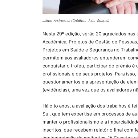
Jaime_Andreazza (Créditos_Júlio_Soares)
Nesta 29ª edição, serão 20 agraciados nas 
Acadêmica, Projetos de Gestão de Pessoas,
Projetos em Saúde e Segurança no Trabalho
permitem aos avaliadores entenderem como 
conquistar o troféu, participar do prêmio é
profissionais e de seus projetos. Para isso
questionamentos e a apresentação de elem
(evidências), uma vez que os avaliadores nã
Há oito anos, a avaliação dos trabalhos é f
Sul, que tem expertise em processos de au
manter o profissionalismo e a imparcialida
inscritos, que recebem relatório final com
implementação de melhorias. “A Casattos co