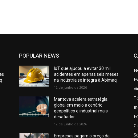
POPULAR NEWS
C
IoT que ajudou a evitar 30 mil
N
es
acidentes em apenas seis meses
E
aq
na indústria se integra à Abimaq
12 de junho de 2026
V
T
Mantova acelera estratégia
global em meio a cenário
In
geopolítico e industrial mais
E
desafiador.
12 de junho de 2026
C
S
Empresas pagam o preço da