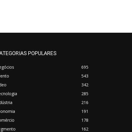
ATEGORIAS POPULARES
egócios
695
vento
543
ideo
342
ecnologia
285
dústria
216
conomia
191
omércio
178
egmento
162