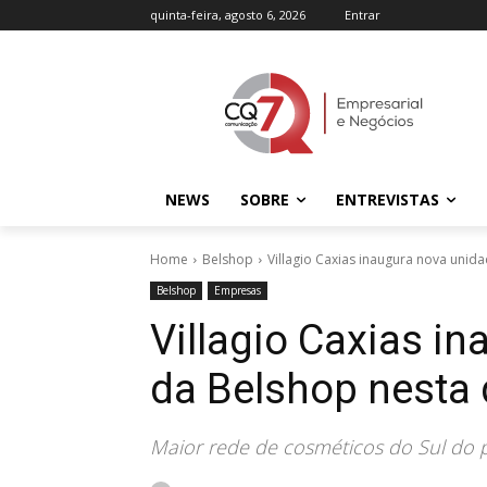
quinta-feira, agosto 6, 2026
Entrar
NEWS
SOBRE
ENTREVISTAS
Home
Belshop
Villagio Caxias inaugura nova unid
Belshop
Empresas
Villagio Caxias i
da Belshop nesta 
Maior rede de cosméticos do Sul do 