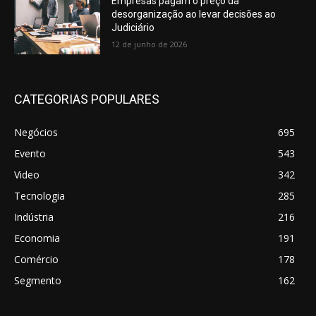
Empresas pagam o preço da
desorganização ao levar decisões ao
Judiciário
12 de junho de 2026
CATEGORIAS POPULARES
Negócios
695
Evento
543
Video
342
Tecnologia
285
Indústria
216
Economia
191
Comércio
178
Segmento
162