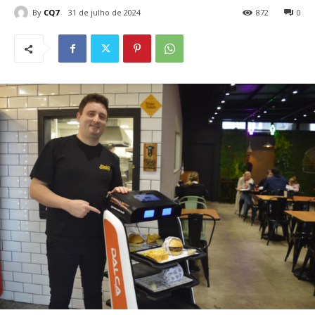
By
CQ7
31 de julho de 2024
872
0