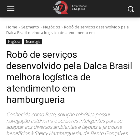
Home
Segmento
Negócios
Robô de serviços desenvolvido pela
Dalca Brasil melhora logística de atendimento em...
Negócios
Tecnologia
Robô de serviços
desenvolvido pela Dalca Brasil
melhora logística de
atendimento em
hamburgueria
Conhecida como Beto, solução robótica possui
navegação autônoma e sensores inteligentes para se
adaptar aos diversos ambientes e layouts e já trouxe
benefícios à Steicy Hamburgueria, de Bento Gonçalves