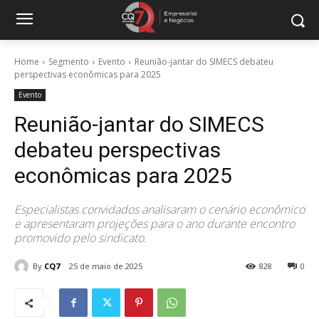
Home
Segmento
Evento
Reunião-jantar do SIMECS debateu
perspectivas econômicas para 2025
Evento
Reunião-jantar do SIMECS
debateu perspectivas
econômicas para 2025
Especialistas convidados analisaram o cenário econômico
e apresentaram projeções para o ano durante encontro
promovido pelo sindicato.
By
CQ7
25 de maio de 2025
828
0