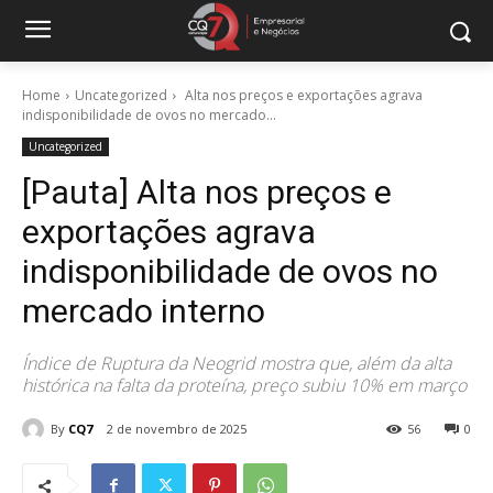
Home
Uncategorized
Alta nos preços e exportações agrava
indisponibilidade de ovos no mercado...
Uncategorized
[Pauta] Alta nos preços e
exportações agrava
indisponibilidade de ovos no
mercado interno
Índice de Ruptura da Neogrid mostra que, além da alta
histórica na falta da proteína, preço subiu 10% em março
By
CQ7
2 de novembro de 2025
56
0