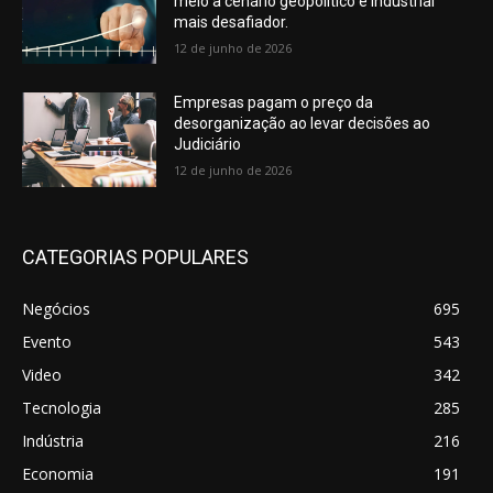
meio a cenário geopolítico e industrial
mais desafiador.
12 de junho de 2026
Empresas pagam o preço da
desorganização ao levar decisões ao
Judiciário
12 de junho de 2026
CATEGORIAS POPULARES
Negócios
695
Evento
543
Video
342
Tecnologia
285
Indústria
216
Economia
191