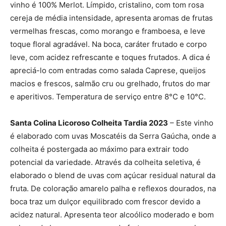
vinho é 100% Merlot. Límpido, cristalino, com tom rosa
cereja de média intensidade, apresenta aromas de frutas
vermelhas frescas, como morango e framboesa, e leve
toque floral agradável. Na boca, caráter frutado e corpo
leve, com acidez refrescante e toques frutados. A dica é
apreciá-lo com entradas como salada Caprese, queijos
macios e frescos, salmão cru ou grelhado, frutos do mar
e aperitivos. Temperatura de serviço entre 8°C e 10°C.
Santa Colina Licoroso Colheita Tardia 2023
– Este vinho
é elaborado com uvas Moscatéis da Serra Gaúcha, onde a
colheita é postergada ao máximo para extrair todo
potencial da variedade. Através da colheita seletiva, é
elaborado o blend de uvas com açúcar residual natural da
fruta. De coloração amarelo palha e reflexos dourados, na
boca traz um dulçor equilibrado com frescor devido a
acidez natural. Apresenta teor alcoólico moderado e bom