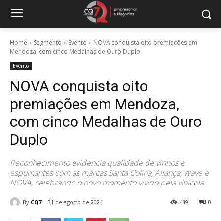
Home
Segmento
Evento
NOVA conquista oito premiações em
Mendoza, com cinco Medalhas de Ouro Duplo
Evento
NOVA conquista oito
premiações em Mendoza,
com cinco Medalhas de Ouro
Duplo
Reconhecimento evidencia qualidade de vinhos e
espumantes com as marcas Santa Colina, Aliança, Wave e
NOVA, celebrando o novo momento vivido pela vinícola
By
CQ7
31 de agosto de 2024
439
0