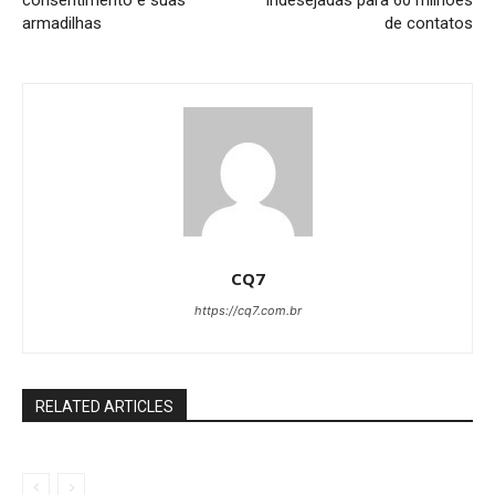
consentimento e suas
indesejadas para 60 milhões
armadilhas
de contatos
CQ7
https://cq7.com.br
RELATED ARTICLES