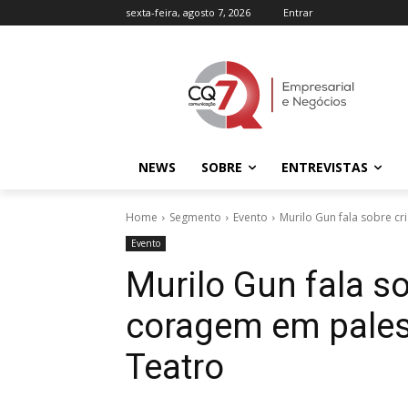
sexta-feira, agosto 7, 2026
Entrar
NEWS
SOBRE
ENTREVISTAS
Home
Segmento
Evento
Murilo Gun fala sobre cr
Evento
Murilo Gun fala so
coragem em palest
Teatro