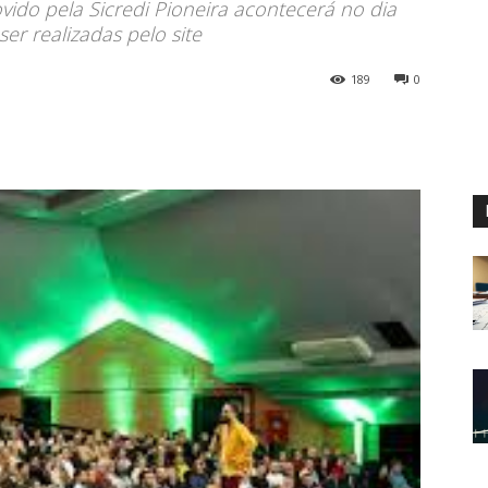
vido pela Sicredi Pioneira acontecerá no dia
er realizadas pelo site
189
0