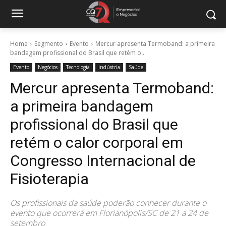
Home
Segmento
Evento
Mercur apresenta Termoband: a primeira
bandagem profissional do Brasil que retém o...
Evento
Negócios
Tecnologia
Indústria
Saúde
Mercur apresenta Termoband:
a primeira bandagem
profissional do Brasil que
retém o calor corporal em
Congresso Internacional de
Fisioterapia
Os profissionais da saúde poderão conhecer durante o
evento que ocorrerá em Florianópolis/SC de 21 a 24 de
setembro