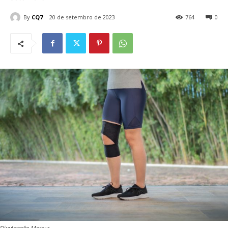
By
CQ7
20 de setembro de 2023
764
0