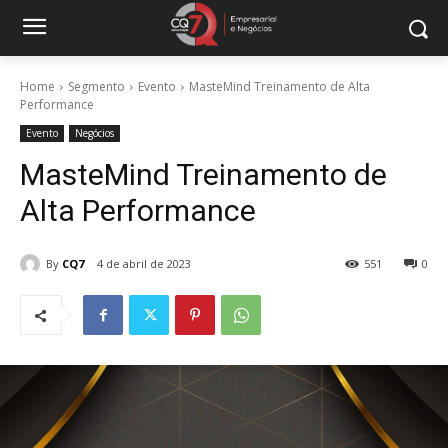
Home
Segmento
Evento
MasteMind Treinamento de Alta
Performance
Evento
Negócios
MasteMind Treinamento de
Alta Performance
By
CQ7
4 de abril de 2023
551
0