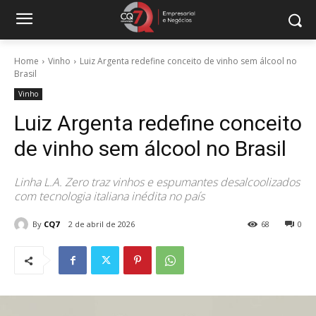
Home
Vinho
Luiz Argenta redefine conceito de vinho sem álcool no
Brasil
Vinho
Luiz Argenta redefine conceito
de vinho sem álcool no Brasil
Linha L.A. Zero traz vinhos e espumantes desalcoolizados
com tecnologia italiana inédita no país
By
CQ7
2 de abril de 2026
68
0