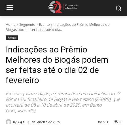
Home
Segmento
Evento
Indicações ao Prêmio Melhores do
Biogás podem ser feitas até o dia...
Evento
Indicações ao Prêmio
Melhores do Biogás podem
ser feitas até o dia 02 de
fevereiro
Em sua quarta edição, a premiação é uma iniciativa do 7º
Fórum Sul Brasileiro de Biogás e Biometano (FSBBB), que
ocorrerá de 08 a 10 de abril de 2025, em Bento
Gonçalves (RS)
By
CQ7
31 de janeiro de 2025
531
0