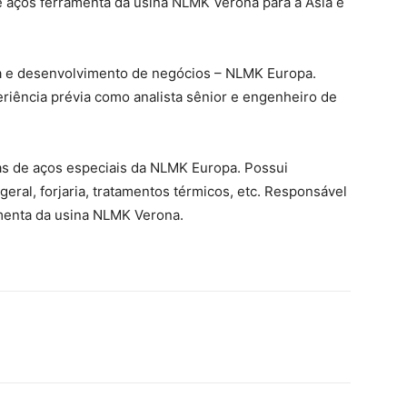
 aços ferramenta da usina NLMK Verona para a Ásia e
ia e desenvolvimento de negócios – NLMK Europa.
riência prévia como analista sênior e engenheiro de
as de aços especiais da NLMK Europa. Possui
ral, forjaria, tratamentos térmicos, etc. Responsável
amenta da usina NLMK Verona.