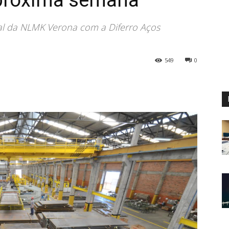
 próxima semana
nal da NLMK Verona com a Diferro Aços
549
0