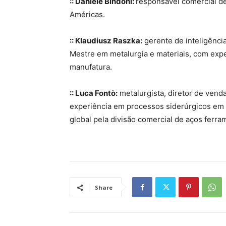
:: Daniele Bindoni:
responsável comercial de
Américas.
:: Klaudiusz Raszka:
gerente de inteligênc
Mestre em metalurgia e materiais, com expe
manufatura.
:: Luca Fontò:
metalurgista, diretor de vend
experiência em processos siderúrgicos em ge
global pela divisão comercial de aços ferr
Share