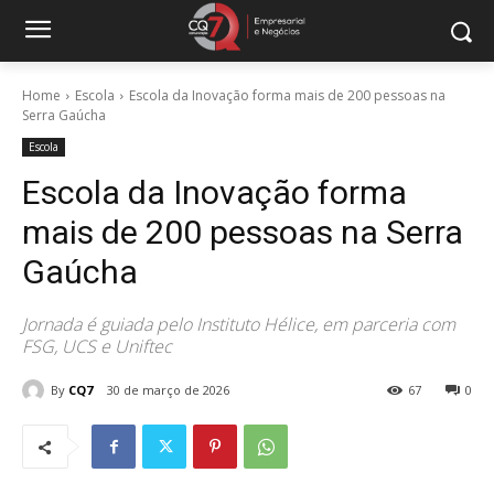
Home
Escola
Escola da Inovação forma mais de 200 pessoas na
Serra Gaúcha
Escola
Escola da Inovação forma
mais de 200 pessoas na Serra
Gaúcha
Jornada é guiada pelo Instituto Hélice, em parceria com
FSG, UCS e Uniftec
By
CQ7
30 de março de 2026
67
0