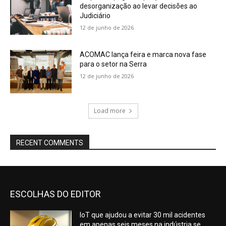
desorganização ao levar decisões ao
Judiciário
12 de junho de 2026
ACOMAC lança feira e marca nova fase
para o setor na Serra
12 de junho de 2026
Load more
RECENT COMMENTS
ESCOLHAS DO EDITOR
IoT que ajudou a evitar 30 mil acidentes
em apenas seis meses na indústria se