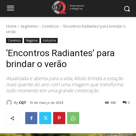
Home
Segmento
Comércio
‘Encontros Radiantes’ para brindar o
verão
Comércio
Negócios
Indústria
‘Encontros Radiantes’ para
brindar o verão
Atualizada e aberta para a vida, Miolo brinda a estação
mais quente do ano com uma imagem que transforma
todo momento em uma grande celebração
By
CQ7
10 de março de 2024
660
0