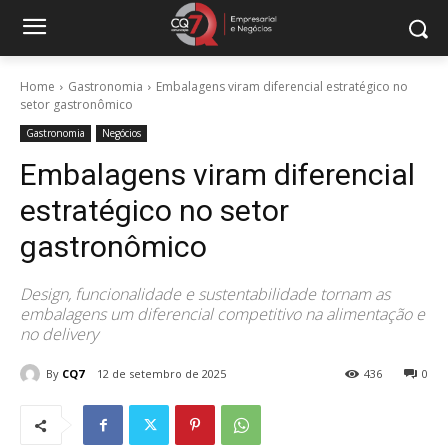
Home
Gastronomia
Embalagens viram diferencial estratégico no
setor gastronômico
Gastronomia
Negócios
Embalagens viram diferencial
estratégico no setor
gastronômico
Design, funcionalidade e sustentabilidade tornam as
embalagens um diferencial competitivo na alimentação e
no delivery
By
CQ7
12 de setembro de 2025
436
0