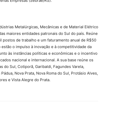
quenas Empresas (Sebrae/RS).
ústrias Metalúrgicas, Mecânicas e de Material Elétrico
das maiores entidades patronais do Sul do país. Reúne
l postos de trabalho e um faturamento anual de R$50
 estão o impulso à inovação e à competitividade da
unto às instâncias políticas e econômicas e o incentivo
ados nacional e internacional. A sua base reúne os
s do Sul, Cotiporã, Garibaldi, Fagundes Varela,
a Pádua, Nova Prata, Nova Roma do Sul, Protásio Alves,
ores e Vista Alegre do Prata.