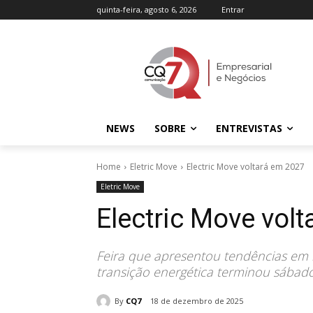
quinta-feira, agosto 6, 2026
Entrar
NEWS
SOBRE
ENTREVISTAS
Home
Eletric Move
Electric Move voltará em 2027
Eletric Move
Electric Move vol
Feira que apresentou tendências em 
transição energética terminou sábad
By
CQ7
18 de dezembro de 2025