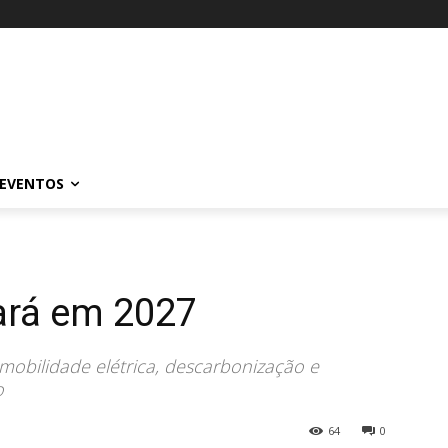
EVENTOS
tará em 2027
mobilidade elétrica, descarbonização e
o
64
0