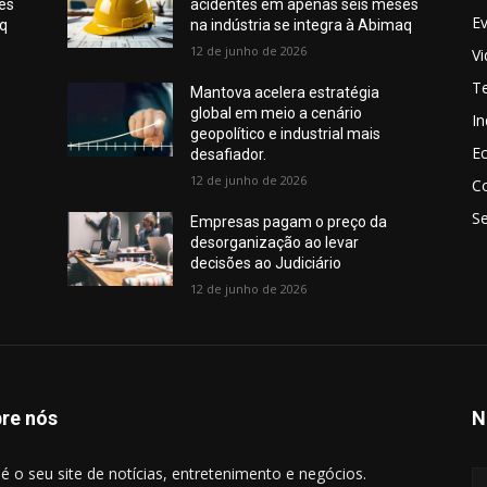
es
acidentes em apenas seis meses
E
aq
na indústria se integra à Abimaq
12 de junho de 2026
V
T
Mantova acelera estratégia
global em meio a cenário
In
geopolítico e industrial mais
E
desafiador.
12 de junho de 2026
C
S
Empresas pagam o preço da
desorganização ao levar
decisões ao Judiciário
12 de junho de 2026
re nós
N
é o seu site de notícias, entretenimento e negócios.