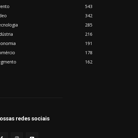
vento
543
ideo
342
ecnologia
285
dústria
216
conomia
191
omércio
178
egmento
162
ossas redes sociais