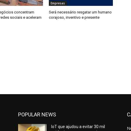
Empresas
egócios concentram
Será necessário resgatar um humano
redes sociais e aceleram
corajoso, inventivo e presente
POPULAR NEWS
C
IoT que ajudou a evitar 30 mil
N