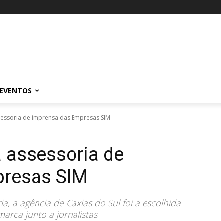
EVENTOS
sessoria de imprensa das Empresas SIM
 assessoria de
presas SIM
a, a agência de Caxias do Sul foi a escolhida
arca junto a jornalistas