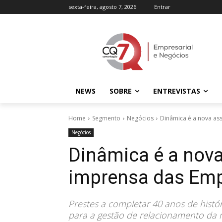
sexta-feira, agosto 7, 2026
Entrar
NEWS
SOBRE
ENTREVISTAS
Home
Segmento
Negócios
Dinâmica é a nova as
Negócios
Dinâmica é a nova
imprensa das Em
Prestes a completar 40 anos de históri
para a gestão de relacionamento da m