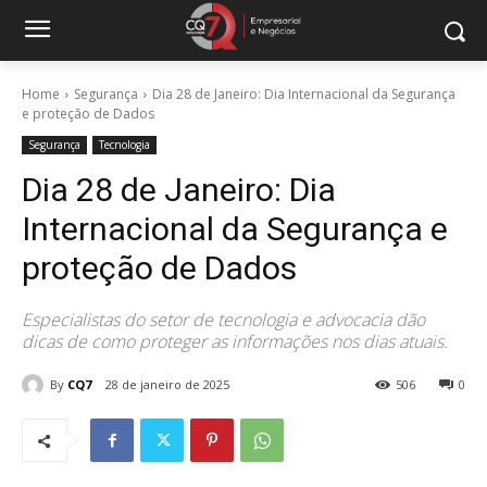
Home
Segurança
Dia 28 de Janeiro: Dia Internacional da Segurança
e proteção de Dados
Segurança
Tecnologia
Dia 28 de Janeiro: Dia
Internacional da Segurança e
proteção de Dados
Especialistas do setor de tecnologia e advocacia dão
dicas de como proteger as informações nos dias atuais.
By
CQ7
28 de janeiro de 2025
506
0