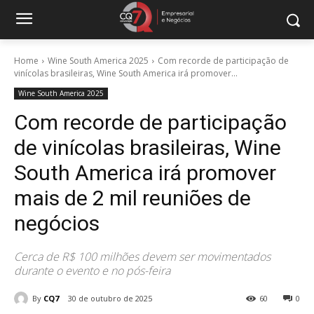
Home
Wine South America 2025
Com recorde de participação de
vinícolas brasileiras, Wine South America irá promover...
Wine South America 2025
Com recorde de participação
de vinícolas brasileiras, Wine
South America irá promover
mais de 2 mil reuniões de
negócios
Cerca de R$ 100 milhões devem ser movimentados
durante o evento e no pós-feira
By
CQ7
30 de outubro de 2025
60
0