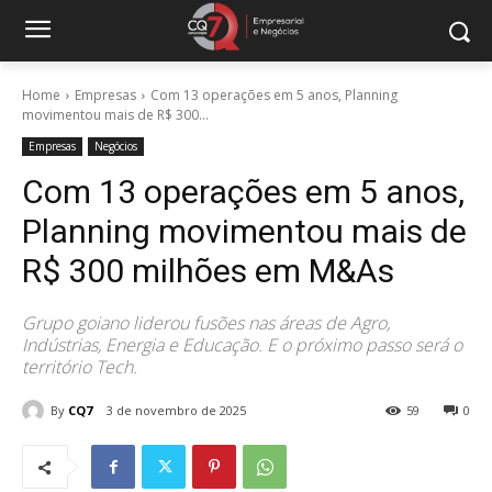
Home
Empresas
Com 13 operações em 5 anos, Planning
movimentou mais de R$ 300...
Empresas
Negócios
Com 13 operações em 5 anos,
Planning movimentou mais de
R$ 300 milhões em M&As
Grupo goiano liderou fusões nas áreas de Agro,
Indústrias, Energia e Educação. E o próximo passo será o
território Tech.
By
CQ7
3 de novembro de 2025
59
0