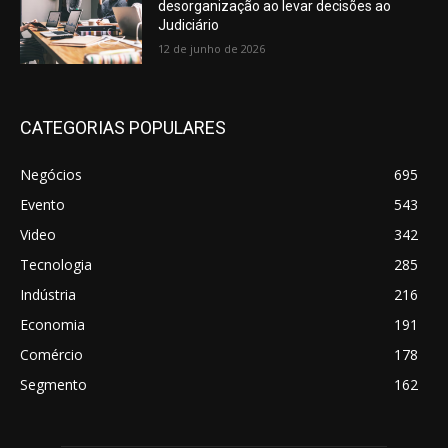
desorganização ao levar decisões ao
Judiciário
12 de junho de 2026
CATEGORIAS POPULARES
Negócios
695
Evento
543
Video
342
Tecnologia
285
Indústria
216
Economia
191
Comércio
178
Segmento
162