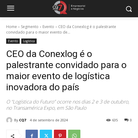
Home
Segmento
Evento
CEO da Conexlog é o palestrante
convidado para o maior evento de...
Evento
Logística
CEO da Conexlog é o
palestrante convidado para o
maior evento de logística
inovadora do país
O “Logística do Futuro” ocorre nos dias 2 e 3 de outubro,
no Transamérica Expo, em São Paulo
By
CQ7
4 de setembro de 2024
635
0