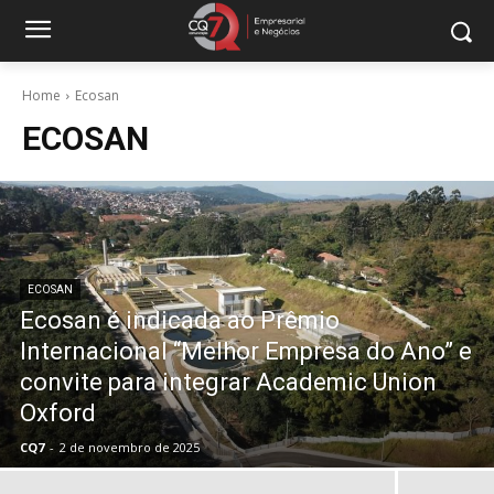
Home
Ecosan
ECOSAN
ECOSAN
Ecosan é indicada ao Prêmio
Internacional “Melhor Empresa do Ano” e
convite para integrar Academic Union
Oxford
CQ7
-
2 de novembro de 2025