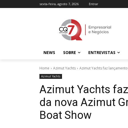
sexta-feira, agosto 7, 2026
Entrar
NEWS
SOBRE
ENTREVISTAS
Home
Azimut Yachts
Azimut Yachts faz lançamento
Azimut Yachts
Azimut Yachts fa
da nova Azimut Gr
Boat Show