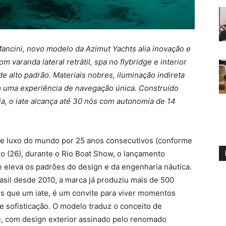
ancini, novo modelo da Azimut Yachts alia inovação e
m varanda lateral retrátil, spa no flybridge e interior
 alto padrão. Materiais nobres, iluminação indireta
 uma experiência de navegação única. Construído
ia, o iate alcança até 30 nós com autonomia de 14
 de luxo do mundo por 25 anos consecutivos (conforme
o (26), durante o Rio Boat Show, o lançamento
 eleva os padrões do design e da engenharia náutica.
rasil desde 2010, a marca já produziu mais de 500
is que um iate, é um convite para viver momentos
e sofisticação. O modelo traduz o conceito de
de, com design exterior assinado pelo renomado