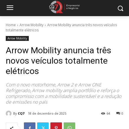
Home
Arrow Mobility
Arrow Mobility anuncia três novos veículos
totalmente elétricos
Arrow Mobility
Arrow Mobility anuncia três
novos veículos totalmente
elétricos
Com o novo motorhome, Arrow 2 e Arrow ONE
Refrigerado, Arrow mobility amplia portfólio e reforça o
compromisso com a mobilidade sustentável e a redução
de emissões no país
By
CQ7
18 de dezembro de 2025
64
0