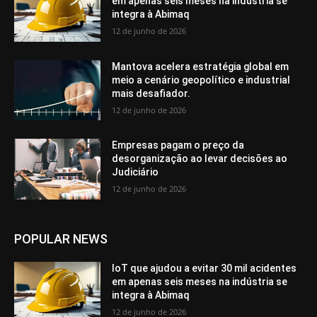
em apenas seis meses na indústria se
integra à Abimaq
12 de junho de 2026
Mantova acelera estratégia global em
meio a cenário geopolítico e industrial
mais desafiador.
12 de junho de 2026
Empresas pagam o preço da
desorganização ao levar decisões ao
Judiciário
12 de junho de 2026
POPULAR NEWS
IoT que ajudou a evitar 30 mil acidentes
em apenas seis meses na indústria se
integra à Abimaq
12 de junho de 2026