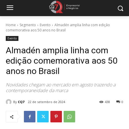
Home
Segmento
Evento
Almadén amplia linha com edição
comemorativa aos 50 anos no Brasil
Evento
Almadén amplia linha com
edição comemorativa aos 50
anos no Brasil
Novidades chegam ao mercado em agosto trazendo a
contemporaneidade da marca
By
CQ7
22 de setembro de 2024
438
0