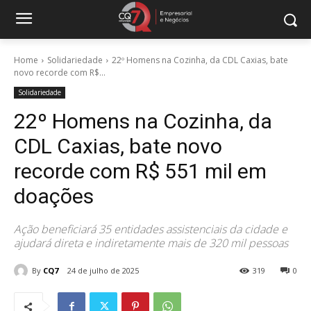
Home
Solidariedade
22º Homens na Cozinha, da CDL Caxias, bate
novo recorde com R$...
Solidariedade
22º Homens na Cozinha, da
CDL Caxias, bate novo
recorde com R$ 551 mil em
doações
Ação beneficiará 35 entidades assistenciais da cidade e
ajudará direta e indiretamente mais de 320 mil pessoas
By
CQ7
24 de julho de 2025
319
0