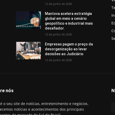
12 de junho de 2026
T
Mantova acelera estratégia
In
global em meio a cenário
E
geopolítico e industrial mais
desafiador.
C
12 de junho de 2026
S
Empresas pagam o preço da
desorganização ao levar
decisões ao Judiciário
12 de junho de 2026
re nós
N
é o seu site de notícias, entretenimento e negócios.
ecemos notícias e acontecimentos dos principais
entos do mercado do Sul do Brasil.