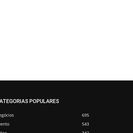
ATEGORIAS POPULARES
egócios
695
vento
543
ideo
342