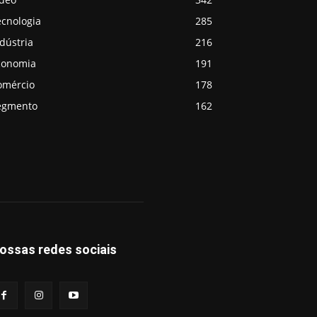
ecnologia
285
dústria
216
conomia
191
omércio
178
egmento
162
ossas redes sociais