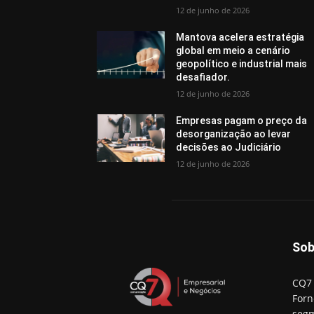
12 de junho de 2026
Mantova acelera estratégia
global em meio a cenário
geopolítico e industrial mais
desafiador.
12 de junho de 2026
Empresas pagam o preço da
desorganização ao levar
decisões ao Judiciário
12 de junho de 2026
Sob
CQ7 
Forn
segm