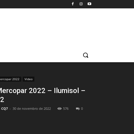
ercopar 2022
Video
ercopar 2022 – Ilumisol –
2
CQ7
-
30 de novembro de 2022
576
0