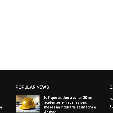
POPULAR NEWS
C
IoT que ajudou a evitar 30 mil
N
acidentes em apenas seis
E
 à
meses na indústria se integra à
Abimaq