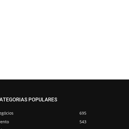
ATEGORIAS POPULARES
egócios
695
vento
543