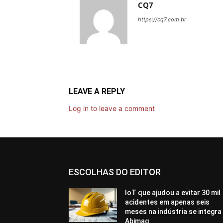
CQ7
https://cq7.com.br
LEAVE A REPLY
Log in to leave a comment
ESCOLHAS DO EDITOR
IoT que ajudou a evitar 30 mil
acidentes em apenas seis
meses na indústria se integra
Abimaq