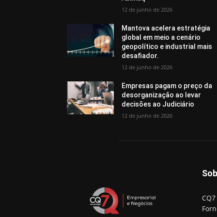
12 de junho de 2026
Mantova acelera estratégia
global em meio a cenário
geopolítico e industrial mais
desafiador.
12 de junho de 2026
Empresas pagam o preço da
desorganização ao levar
decisões ao Judiciário
12 de junho de 2026
Sob
CQ7 
Forn