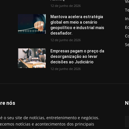
V
12 de junho de 2026
T
Mantova acelera estratégia
In
global em meio a cenário
E
geopolítico e industrial mais
desafiador.
C
12 de junho de 2026
S
Empresas pagam o preço da
desorganização ao levar
decisões ao Judiciário
12 de junho de 2026
re nós
N
é o seu site de notícias, entretenimento e negócios.
ecemos notícias e acontecimentos dos principais