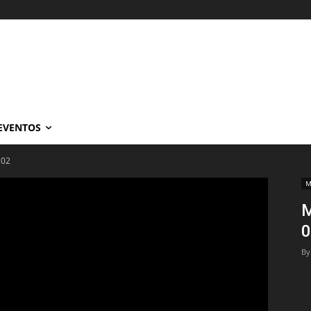
EVENTOS
 02
M
M
0
By