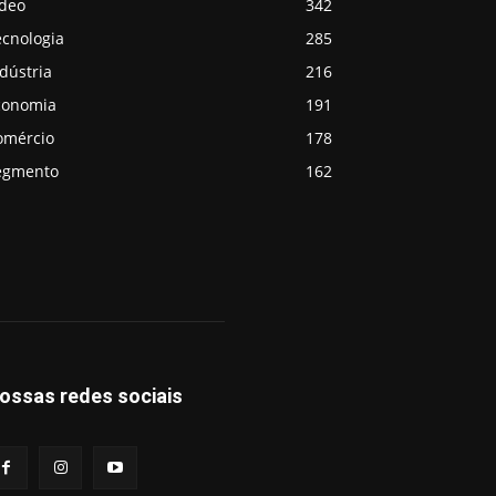
ideo
342
ecnologia
285
dústria
216
conomia
191
omércio
178
egmento
162
ossas redes sociais