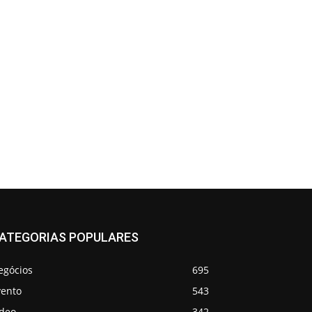
ATEGORIAS POPULARES
egócios
695
vento
543
ideo
342