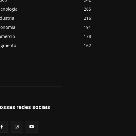
ecnologia
285
dústria
216
conomia
191
omércio
178
egmento
162
ossas redes sociais