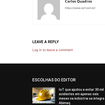
Carlos Quadros
https://www.cq7.com.br/
LEAVE A REPLY
Log in to leave a comment
ESCOLHAS DO EDITOR
IoT que ajudou a evitar 30 mil
acidentes em apenas seis
meses na indústria se integra
Abimaq