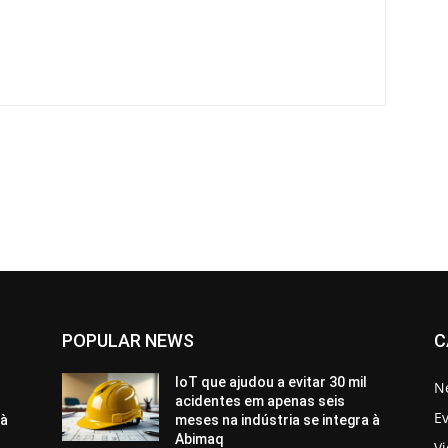
POPULAR NEWS
C
IoT que ajudou a evitar 30 mil
N
acidentes em apenas seis
E
 à
meses na indústria se integra à
Abimaq
V