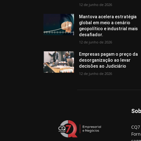
12 de junho de 2026
Mantova acelera estratégia
global em meio a cenário
geopolítico e industrial mais
desafiador.
12 de junho de 2026
Empresas pagam o preço da
desorganização ao levar
decisões ao Judiciário
12 de junho de 2026
Sob
CQ7 
Forn
segm