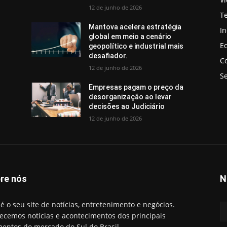
12 de junho de 2026
T
Mantova acelera estratégia
In
global em meio a cenário
E
geopolítico e industrial mais
desafiador.
C
12 de junho de 2026
S
Empresas pagam o preço da
desorganização ao levar
decisões ao Judiciário
12 de junho de 2026
re nós
N
é o seu site de notícias, entretenimento e negócios.
ecemos notícias e acontecimentos dos principais
entos do mercado do Sul do Brasil.