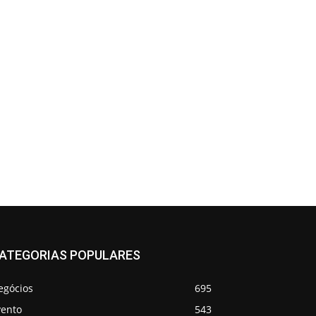
ATEGORIAS POPULARES
egócios
695
vento
543