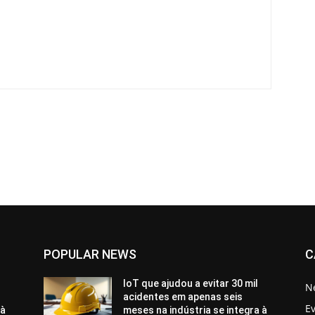
POPULAR NEWS
C
IoT que ajudou a evitar 30 mil
N
acidentes em apenas seis
E
 à
meses na indústria se integra à