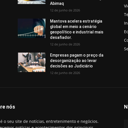
Abimaq
V
12 de junho de 2026
T
Mantova acelera estratégia
In
global em meio a cenário
E
geopolítico e industrial mais
desafiador.
C
12 de junho de 2026
S
Empresas pagam o preço da
desorganização ao levar
decisões ao Judiciário
12 de junho de 2026
re nós
N
é o seu site de notícias, entretenimento e negócios.
ecemos notícias e acontecimentos dos principais