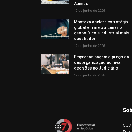
Abimaq
12 de junho de 2026
Mantova acelera estratégia
global em meio a cenário
geopolítico e industrial mais
desafiador.
12 de junho de 2026
Empresas pagam o preço da
desorganização ao levar
decisões ao Judiciário
12 de junho de 2026
Sob
CQ7 
Forn