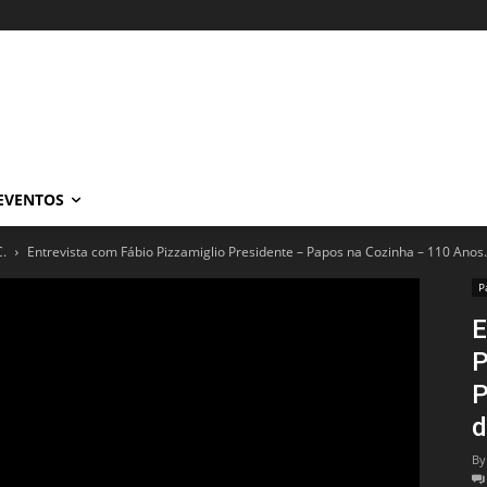
EVENTOS
C.
Entrevista com Fábio Pizzamiglio Presidente – Papos na Cozinha – 110 Anos.
P
E
P
P
d
By