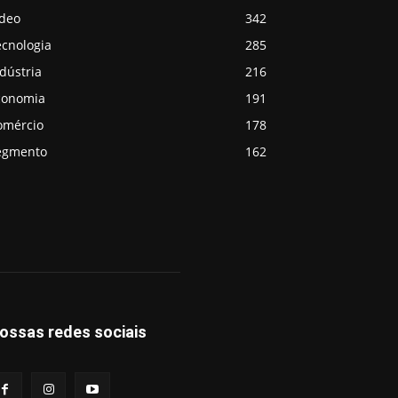
ideo
342
ecnologia
285
dústria
216
conomia
191
omércio
178
egmento
162
ossas redes sociais