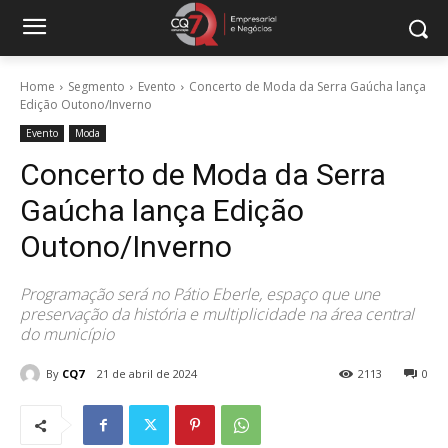
Home
Segmento
Evento
Concerto de Moda da Serra Gaúcha lança
Edição Outono/Inverno
Evento
Moda
Concerto de Moda da Serra
Gaúcha lança Edição
Outono/Inverno
Programação será no Pátio Eberle, espaço que une
preservação da história e multiplicidade na área central
do município
By
CQ7
21 de abril de 2024
2113
0